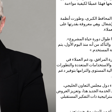
حها فهمًا عميقًا لكيفية مواءمة
ي المحافظ الكبرى، وطورت أنظمة
لإشغال. وهي معروفة بقدرتها على
ملاء.
تقول إيما: «ما جذبني إلى CSQ هو رؤية تضمين استشارات FM طوال دورة حياة المشروع».
التأكد من أنه منذ اليوم الأول، يتم
بة المستخدم.»
نمو عروض CSQ لاستشارات إدارة المرافق، ودعم العملاء في
والاستخدامات المتعددة والتطورات
مستمر في المواهب عالية المستوى والتزامها بتوفير دعم
 بسرعة في جميع أنحاء دول مجلس التعاون الخليجي،
الخدمة الجديد هذا، وتعزيز العروض
ريع الإستراتيجية ذات التفكير المستقبلي
ملاء بعد الانتهاء من المشروع، حيث تعزز