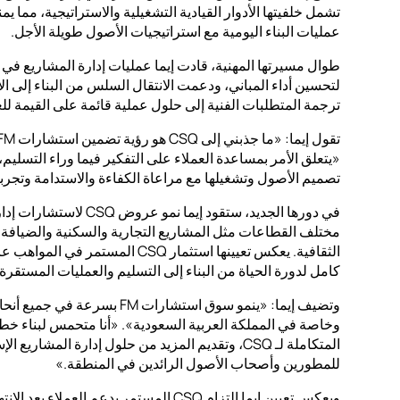
تشمل خلفيتها الأدوار القيادية التشغيلية والاستراتيجية، مما يمن
عمليات البناء اليومية مع استراتيجيات الأصول طويلة الأجل.
طوال مسيرتها المهنية، قادت إيما عمليات إدارة المشاريع ف
لتحسين أداء المباني، ودعمت الانتقال السلس من البناء إلى ا
ترجمة المتطلبات الفنية إلى حلول عملية قائمة على القيمة للع
«يتعلق الأمر بمساعدة العملاء على التفكير فيما وراء التسليم، و
تصميم الأصول وتشغيلها مع مراعاة الكفاءة والاستدامة وتجر
في دورها الجديد، ستقود إيما 
مختلف القطاعات مثل المشاريع التجارية والسكنية والضيافة 
الثقافية. يعكس تعيينها استثمار CSQ ال
كامل لدورة الحياة من البناء إلى التسليم والعمليات المستقرة.
وتضيف إيما: «ينمو سوق استشارات FM
وخاصة في المملكة العربية السعودية». «أنا متحمس لبناء خط 
المتكاملة لـ CSQ، وتقديم المزيد من حلول إدارة المشا
للمطورين وأصحاب الأصول الرائدين في المنطقة.»
ويعكس تعيين إيما التزام CSQ المستمر بدعم الع