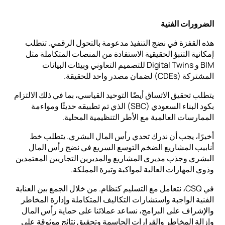
الضرورات الفنية
هذه القفزة في نضج التنفيذ مدعومة بالتحول الرقمي. تتطلب
إمكانية التنبؤ الحقيقية الاستفادة من المنصات المتكاملة مثل
BIM و Digital Twins للتصميم التعاوني وبيئات البيانات
المشتركة (CDEs) لضمان مصدر واحد للحقيقة.
يتطلب تحقيق الاتساق أيضًا التوحيد القياسي، بما في ذلك الالتزام
بكود البناء السعودي (SBC) الذي تم تطبيقه حديثًا ومواءمة
الممارسات العالمية مع الأطر التنظيمية المحلية.
أخيرًا، يجب أن ندرك تحدي رأس المال البشري. يتطلب خط
أنابيب المشاريع الضخم التوسع السريع في نضج رأس المال
البشري وجذب مديري المشاريع والمديرين التجاريين المعتمدين
وذوي المهارات العالية لمواكبة وتيرة المملكة.
في CSQ، نتعامل مع التسليم كنظام. من خلال الجمع بين العناية
الفنية الواجبة واستشارات التكاليف المتكاملة وإدارة المخاطر
والإشراف على البرامج، نساعد عملائنا على حماية رأس المال
وإزالة المخاطر والقرارات الحاسمة وتحقيق نتائج موثوقة على