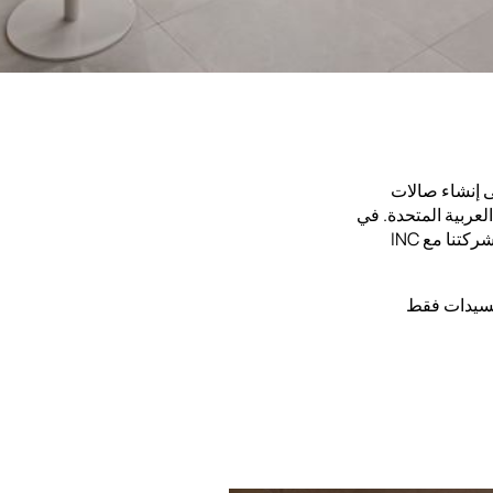
FitnG، مع التركيز على إنشاء صالات
لعربية المتحدة. في
إطار دورنا، قدمنا خدمات شاملة لإدارة التكاليف والمشاريع وشركتنا مع INC
للسيدات فقط