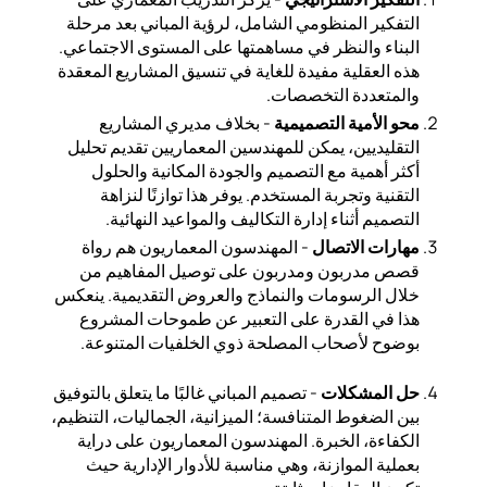
التفكير المنظومي الشامل، لرؤية المباني بعد مرحلة
البناء والنظر في مساهمتها على المستوى الاجتماعي.
هذه العقلية مفيدة للغاية في تنسيق المشاريع المعقدة
والمتعددة التخصصات.
محو الأمية التصميمية
- بخلاف مديري المشاريع
التقليديين، يمكن للمهندسين المعماريين تقديم تحليل
أكثر أهمية مع التصميم والجودة المكانية والحلول
التقنية وتجربة المستخدم. يوفر هذا توازنًا لنزاهة
التصميم أثناء إدارة التكاليف والمواعيد النهائية.
مهارات الاتصال
- المهندسون المعماريون هم رواة
قصص مدربون ومدربون على توصيل المفاهيم من
خلال الرسومات والنماذج والعروض التقديمية. ينعكس
هذا في القدرة على التعبير عن طموحات المشروع
بوضوح لأصحاب المصلحة ذوي الخلفيات المتنوعة.
حل المشكلات
- تصميم المباني غالبًا ما يتعلق بالتوفيق
بين الضغوط المتنافسة؛ الميزانية، الجماليات، التنظيم،
الكفاءة، الخبرة. المهندسون المعماريون على دراية
بعملية الموازنة، وهي مناسبة للأدوار الإدارية حيث