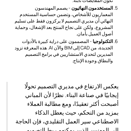
تكون المقايضات ثابتة.
المستخدمون النهائيون
- يصمم المهندسون
المعماريون للأشخاص، وتضمن حساسية المستخدم
النهائي أن مديري التصميم لا يركزون فقط على تسليم
المشروع، ولكن على نجاح المنتج بعد الإشغال، وحماية
أصول العميل بأمان.
التكنولوجيا
- المصممون على دراية كبيرة بالأدوات
الجديدة، من CAD إلى BIM والآن AI. هذه المعرفة تزود
المديرين لتحدي الاستشاريين في برامج التصميم
والنطاق وجودة الإنتاج.
يعكس الارتفاع في مديري التصميم تحولًا
إيجابيًا في صناعة البناء. نظرًا لأن المباني
أصبحت أكثر تعقيدًا، ومع مطالبة العملاء
بمزيد من التحكم، حيث يعطل الذكاء
الاصطناعي سير العمل التقليدي، فإن الحاجة
إلى المهنيين الذين يمكنهم ربط التصميم