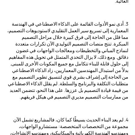
العالية.
3. أدى نمو الأدوات القائمة على الذكاء الاصطناعي في الهندسة
المعمارية إلى تسريع سير العمل التقليدي لاستوديوهات التصميم،
مما قلل من الحاجة إلى فرق كبيرة خلال مراحل التصميم
المبكرة. تنتج منصات التصميم التوليدي الآن تكرارات متعددة
لنماذج المباني والتخطيطات ومعالجات الواجهات في غضون
دقائق. ومع ذلك، لا يزال التحدي المتمثل في تحويل هذه المفاهيم
إلى حلول قابلة للبناء تتكامل مع جميع المكونات الأخرى للمبنى.
بدلاً من استبدال المهندسين المعماريين، زاد الذكاء الاصطناعي
من الحاجة إلى إشراف بشري قوي لتنسيق تطوير التصميم مع
متطلبات التكلفة والبرنامج والسلطة. لم يقلل الذكاء الاصطناعي
من قيمة قيادة التصميم بل عززها. على هذا النحو، تتضمن العديد
من ممارسات التصميم مديري التصميم في هيكل فريقهم.
4. لم يعد البناء الحديث بسيطًا كما كان، فالمشاريع تشمل الآن
مجموعة من التخصصات المتخصصة: مستشارو الواجهات،
ومهندسو الهندسة الكهربائية والميكانيكية، ومهندسو الإنشاءات،