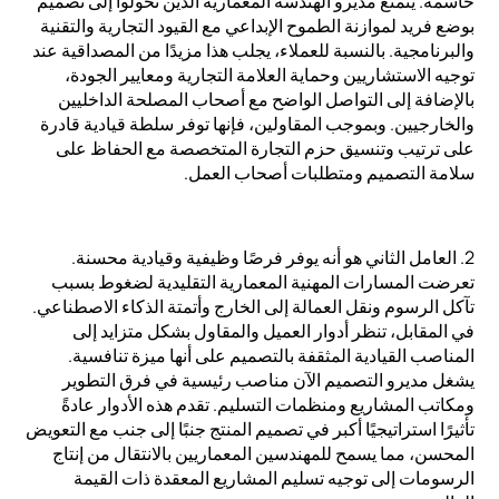
حاسمة. يتمتع مديرو الهندسة المعمارية الذين تحولوا إلى تصميم
بوضع فريد لموازنة الطموح الإبداعي مع القيود التجارية والتقنية
والبرنامجية. بالنسبة للعملاء، يجلب هذا مزيدًا من المصداقية عند
توجيه الاستشاريين وحماية العلامة التجارية ومعايير الجودة،
بالإضافة إلى التواصل الواضح مع أصحاب المصلحة الداخليين
والخارجيين. وبموجب المقاولين، فإنها توفر سلطة قيادية قادرة
على ترتيب وتنسيق حزم التجارة المتخصصة مع الحفاظ على
سلامة التصميم ومتطلبات أصحاب العمل.
2. العامل الثاني هو أنه يوفر فرصًا وظيفية وقيادية محسنة.
تعرضت المسارات المهنية المعمارية التقليدية لضغوط بسبب
تآكل الرسوم ونقل العمالة إلى الخارج وأتمتة الذكاء الاصطناعي.
في المقابل، تنظر أدوار العميل والمقاول بشكل متزايد إلى
المناصب القيادية المثقفة بالتصميم على أنها ميزة تنافسية.
يشغل مديرو التصميم الآن مناصب رئيسية في فرق التطوير
ومكاتب المشاريع ومنظمات التسليم. تقدم هذه الأدوار عادةً
تأثيرًا استراتيجيًا أكبر في تصميم المنتج جنبًا إلى جنب مع التعويض
المحسن، مما يسمح للمهندسين المعماريين بالانتقال من إنتاج
الرسومات إلى توجيه تسليم المشاريع المعقدة ذات القيمة